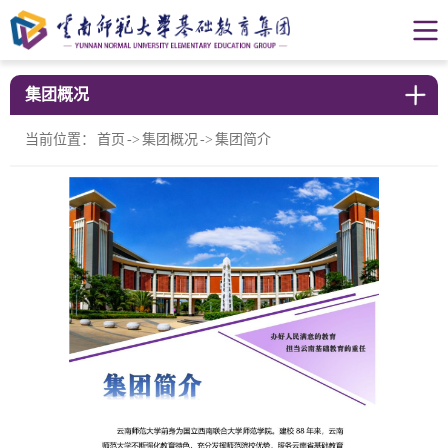
集团概况
当前位置：
首页
->
集团概况
->
集团简介