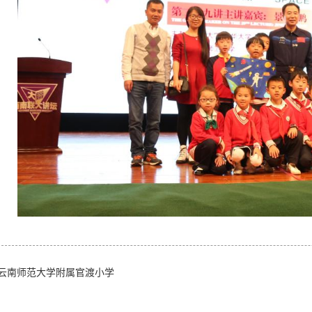
云南师范大学附属官渡小学