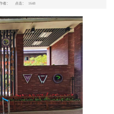
点击：
作者：
1648