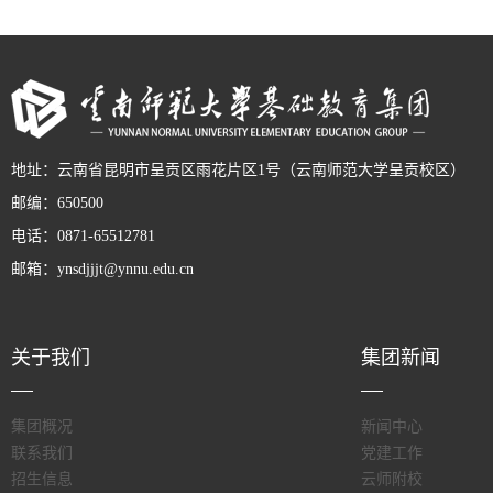
地址：云南省昆明市呈贡区雨花片区1号（云南师范大学呈贡校区）
邮编：650500
电话：0871-65512781
邮箱：ynsdjjjt@ynnu.edu.cn
关于我们
集团新闻
集团概况
新闻中心
联系我们
党建工作
招生信息
云师附校